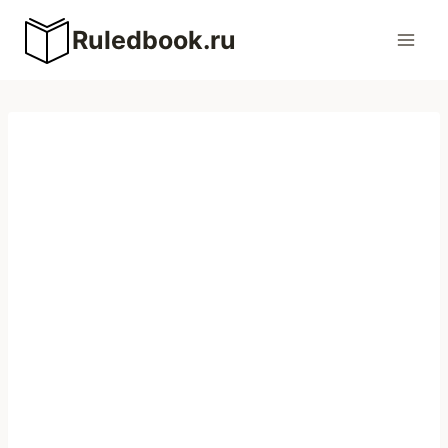
Перейти
Ruledbook.ru
к
содержимому