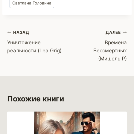
Светлана Головина
записи:
Навигация
НАЗАД
ДАЛЕЕ
Уничтожение
Времена
по
реальности (Lea Grig)
Бессмертных
записям
(Мишель Р)
Похожие книги