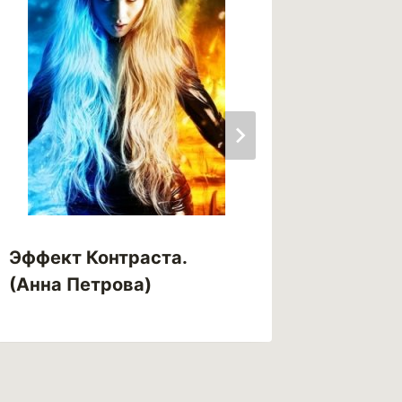
Эффект Контраста.
Эра го
(Анна Петрова)
Корши