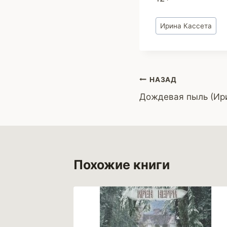
Метки
Ирина Кассета
записи:
Навигация
НАЗАД
Дождевая пыль (Ир
по
записям
Похожие книги