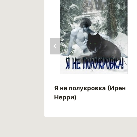
Из
Я не полукровка (Ирен
ylich)
Нерри)