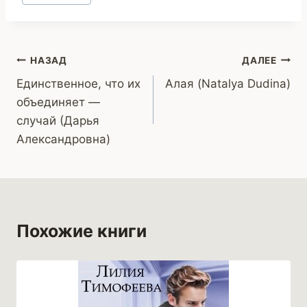
записи:
Навигация
НАЗАД
ДАЛЕЕ
Единственное, что их
Алая (Natalya Dudina)
по
объединяет —
записям
случай (Дарья
Александровна)
Похожие книги