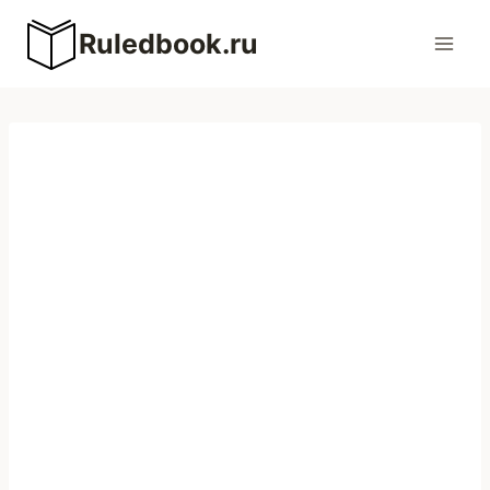
Перейти
Ruledbook.ru
к
содержимому