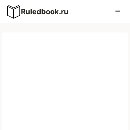
Перейти
Ruledbook.ru
к
содержимому