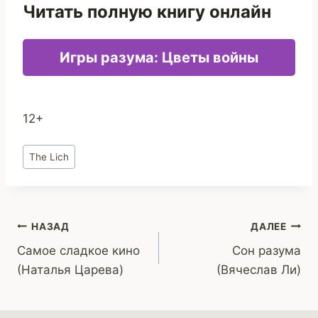
Читать полную книгу онлайн
Игры разума: Цветы войны
12+
Метки
The Lich
записи:
Навигация
НАЗАД
ДАЛЕЕ
Самое сладкое кино
Сон разума
по
(Наталья Царева)
(Вячеслав Ли)
записям