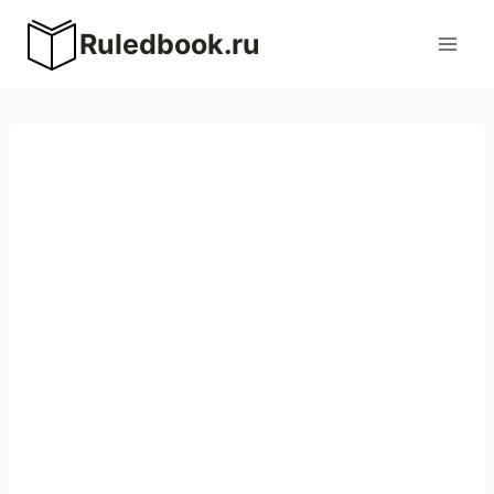
Перейти
Ruledbook.ru
к
содержимому