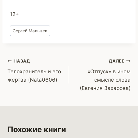
12+
Метки
Сергей Мальцев
записи:
Навигация
НАЗАД
ДАЛЕЕ
Телохранитель и его
«Отпуск» в ином
по
жертва (Nata0606)
смысле слова
записям
(Евгения Захарова)
Похожие книги