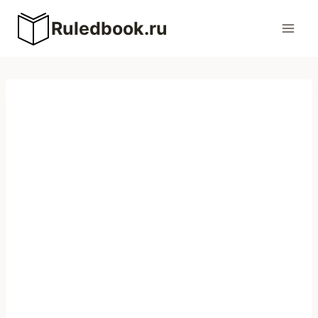
Перейти
Ruledbook.ru
к
содержимому