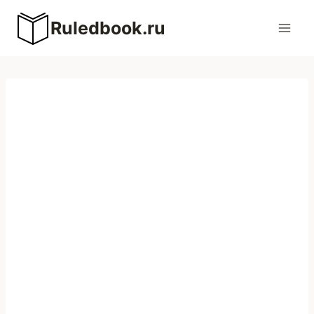
Перейти
Ruledbook.ru
к
содержимому