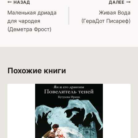
Навигация
НАЗАД
ДАЛЕЕ
Маленькая дриада
Живая Вода
по
для чародея
(ГераДот Писареф)
записям
(Деметра Фрост)
Похожие книги