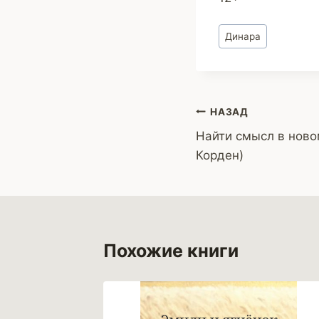
Метки
Динара
записи:
Навигация
НАЗАД
Найти смысл в ново
по
Корден)
записям
Похожие книги