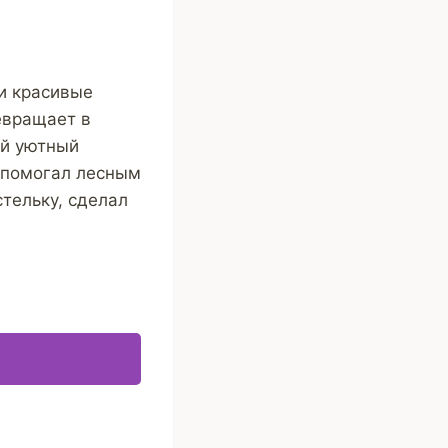
и красивые
ревращает в
ий уютный
а помогал лесным
стельку, сделал