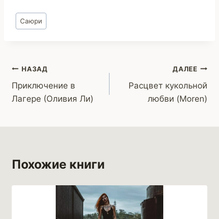
Метки
Саюри
записи:
Навигация
НАЗАД
ДАЛЕЕ
Приключение в
Расцвет кукольной
по
Лагере (Оливия Ли)
любви (Moren)
записям
Похожие книги