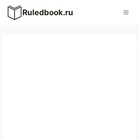
Перейти
Ruledbook.ru
к
содержимому