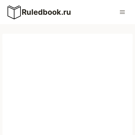
Перейти
Ruledbook.ru
к
содержимому