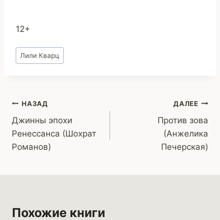
12+
Метки
Лили Кварц
записи:
Навигация
НАЗАД
ДАЛЕЕ
Джинны эпохи
Против зова
по
Ренессанса (Шохрат
(Анжелика
записям
Романов)
Печерская)
Похожие книги