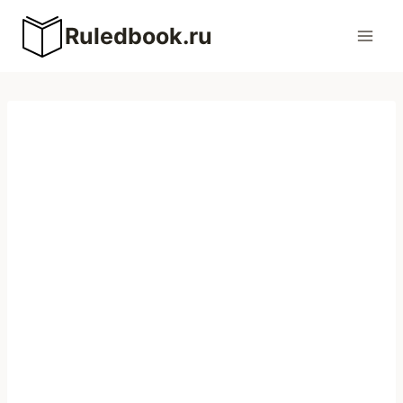
Перейти
Ruledbook.ru
к
содержимому