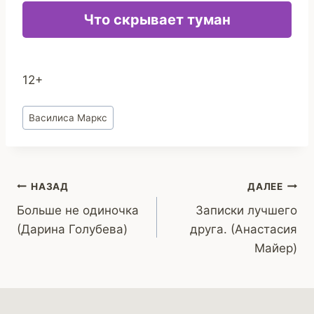
Что скрывает туман
12+
Метки
Василиса Маркс
записи:
Навигация
НАЗАД
ДАЛЕЕ
Больше не одиночка
Записки лучшего
по
(Дарина Голубева)
друга. (Анастасия
записям
Майер)