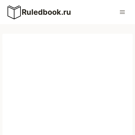
Перейти
Ruledbook.ru
к
содержимому