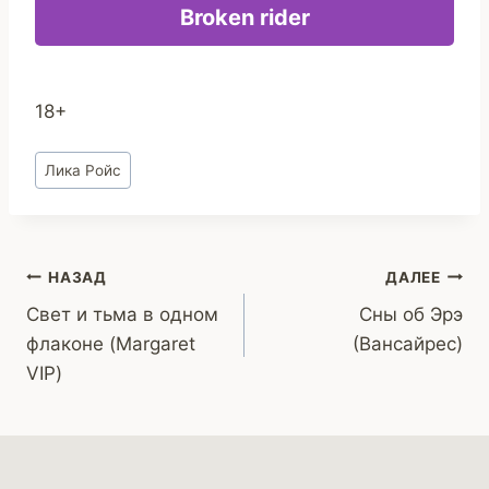
Broken rider
18+
Метки
Лика Ройс
записи:
Навигация
НАЗАД
ДАЛЕЕ
Свет и тьма в одном
Сны об Эрэ
по
флаконе (Margaret
(Вансайрес)
записям
VIP)