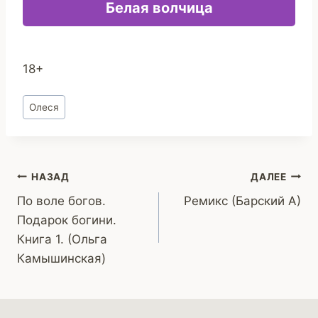
Белая волчица
18+
Метки
Олеся
записи:
Навигация
НАЗАД
ДАЛЕЕ
По воле богов.
Ремикс (Барский А)
по
Подарок богини.
записям
Книга 1. (Ольга
Камышинская)