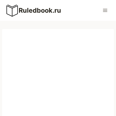
Перейти
Ruledbook.ru
к
содержимому