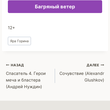
Багряный ветер
12+
Метки
Яра Горина
записи:
Навигация
НАЗАД
ДАЛЕЕ
Спасатель 4. Герои
Сочувствие (Alexandr
по
меча и бластера
Glushkov)
записям
(Андрей Нуждин)