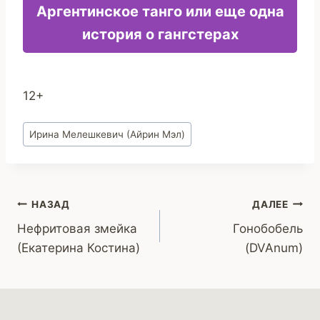
Аргентинское танго или еще одна
история о гангстерах
12+
Метки
Ирина Мелешкевич (Айрин Мэл)
записи:
Навигация
НАЗАД
ДАЛЕЕ
Нефритовая змейка
Гонобобель
по
(Екатерина Костина)
(DVAnum)
записям