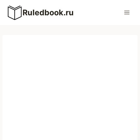
Перейти
Ruledbook.ru
к
содержимому