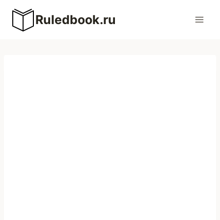
Перейти
Ruledbook.ru
к
содержимому