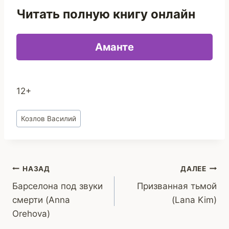
Читать полную книгу онлайн
Аманте
12+
Метки
Козлов Василий
записи:
Навигация
НАЗАД
ДАЛЕЕ
Барселона под звуки
Призванная тьмой
по
смерти (Anna
(Lana Kim)
записям
Orehova)