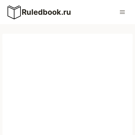
Перейти
Ruledbook.ru
к
содержимому