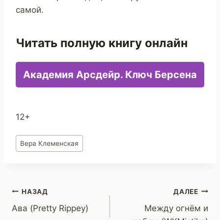
самой.
Читать полную книгу онлайн
Академия Арсдейр. Ключ Берсена
12+
Метки
Вера Клеменская
записи:
Навигация
НАЗАД
ДАЛЕЕ
Ава (Pretty Rippey)
Между огнём и
по