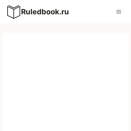
Перейти
Ruledbook.ru
к
содержимому