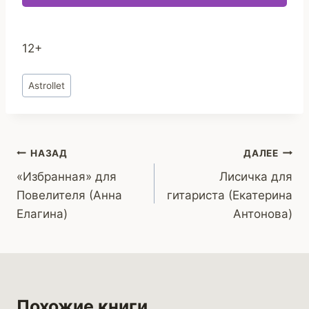
12+
Метки
Astrollet
записи:
Навигация
НАЗАД
ДАЛЕЕ
«Избранная» для
Лисичка для
по
Повелителя (Анна
гитариста (Екатерина
записям
Елагина)
Антонова)
Похожие книги