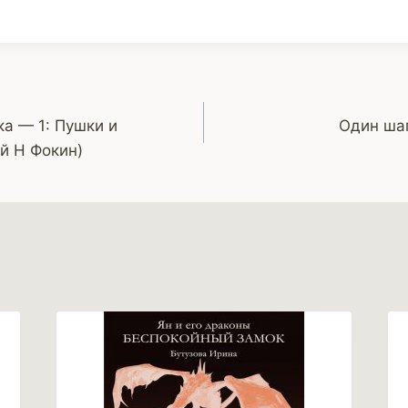
а — 1: Пушки и
Один шаг
й Н Фокин)