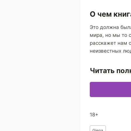
О чем книг
Это должна была
мира, но мы то 
расскажет нам о
неизвестных люд
Читать пол
18+
Метки
Giena