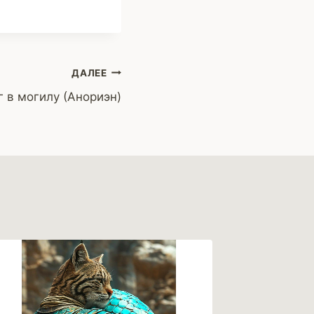
ДАЛЕЕ
 в могилу (Анориэн)
Яблочн
(Алекс