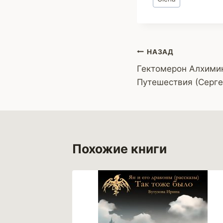
записи:
Навигация
НАЗАД
Гектомерон Алхимик
по
Путешествия (Серге
записям
Похожие книги