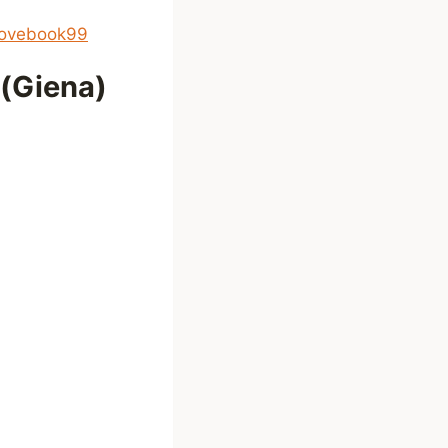
lovebook99
 (Giena)