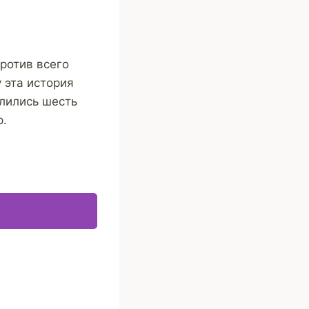
ротив всего
 эта история
елились шесть
р.